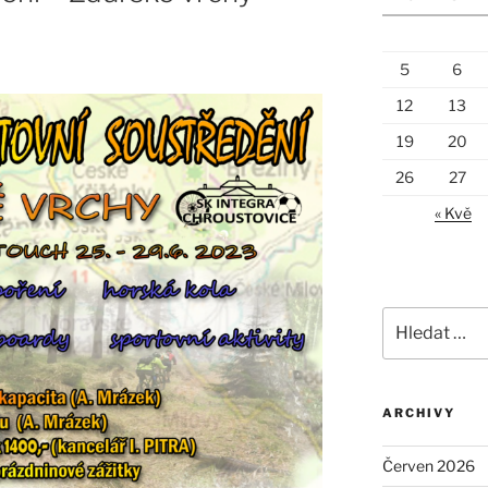
5
6
12
13
19
20
26
27
« Kvě
Hledat:
ARCHIVY
Červen 2026