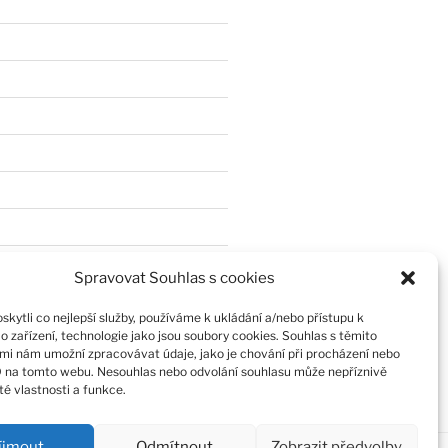
Spravovat Souhlas s cookies
kytli co nejlepší služby, používáme k ukládání a/nebo přístupu k
o zařízení, technologie jako jsou soubory cookies. Souhlas s těmito
mi nám umožní zpracovávat údaje, jako je chování při procházení nebo
D na tomto webu. Nesouhlas nebo odvolání souhlasu může nepříznivě
ité vlastnosti a funkce.
íjmout
Odmítnout
Zobrazit předvolby