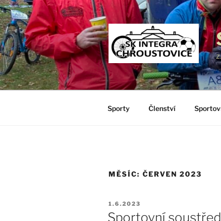
Přejít
k
obsahu
webu
z
Sporty
Členství
Sportov
MĚSÍC:
ČERVEN 2023
PUBLIKOVÁNO
1.6.2023
Sportovní soustřed