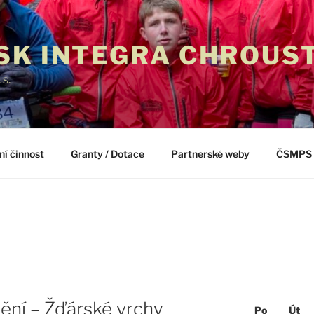
SK INTEGRA CHROUS
. s.
ní činnost
Granty / Dotace
Partnerské weby
ČSMPS
ění – Žďárské vrchy
Po
Út