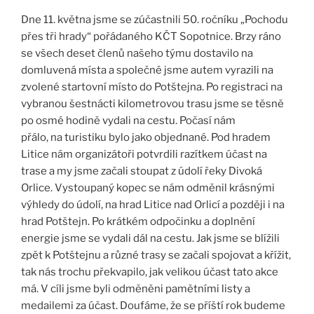
Dne 11. května jsme se zúčastnili 50. ročníku „Pochodu
přes tři hrady“ pořádaného KČT Sopotnice. Brzy ráno
se všech deset členů našeho týmu dostavilo na
domluvená místa a společně jsme autem vyrazili na
zvolené startovní místo do Potštejna. Po registraci na
vybranou šestnácti kilometrovou trasu jsme se těsně
po osmé hodině vydali na cestu. Počasí nám
přálo, na turistiku bylo jako objednané. Pod hradem
Litice nám organizátoři potvrdili razítkem účast na
trase a my jsme začali stoupat z údolí řeky Divoká
Orlice. Vystoupaný kopec se nám odměnil krásnými
výhledy do údolí, na hrad Litice nad Orlicí a později i na
hrad Potštejn. Po krátkém odpočinku a doplnění
energie jsme se vydali dál na cestu. Jak jsme se blížili
zpět k Potštejnu a různé trasy se začali spojovat a křížit,
tak nás trochu překvapilo, jak velikou účast tato akce
má. V cíli jsme byli odměněni pamětními listy a
medailemi za účast. Doufáme, že se příští rok budeme