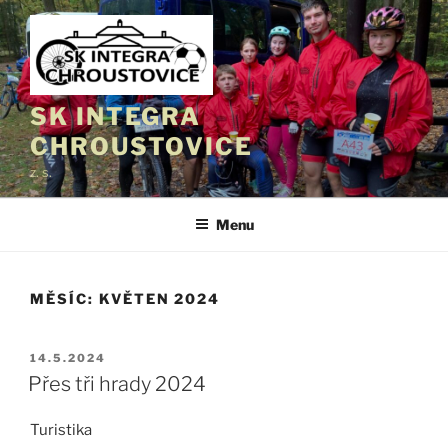
Přejít
k
obsahu
webu
SK INTEGRA
CHROUSTOVICE
z. s.
Menu
MĚSÍC:
KVĚTEN 2024
PUBLIKOVÁNO
14.5.2024
Přes tři hrady 2024
Turistika