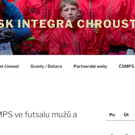
SK INTEGRA CHROUS
. s.
ní činnost
Granty / Dotace
Partnerské weby
ČSMPS
MPS ve futsalu mužů a
Po
Út