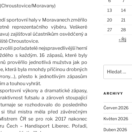
6
7
17 (Chroustovice/Moravany)
13
14
dí sportovní haly v Moravanech změřilo
20
21
etně reprezentačního výběru. Veškeré
27
28
ravu) zajišťoval účastníkům osvědčený a
« Říj
iště Chroustovice.
lili pořadatelé nejspravedlivější herní
ždého s každým. 16 zápasů, které byly
ů prověřilo jednotlivá mužstva jak po
Hledat:
nce, která byla mnohdy příčinou drobných
ýrony…), přesto k jednotlivým zápasům
m a touhou vyhrát.
sportovní výkony a dramatické zápasy,
ARCHIVY
raktivnost futsalu a zároveň stoupající
zi turnaje se rozhodovalo do posledního
Červen 2026
 si titul mistra měla před závěrečným
 Mistrem ČR se pro rok 2017 nakonec
Květen 2026
ru Čech – Handisport Liberec. Pořadí,
Duben 2026