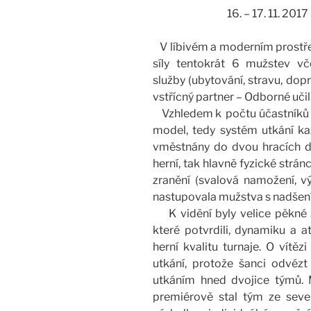
16. – 17. 11. 20
V líbivém a moderním prostře
síly tentokrát 6 mužstev vč
služby (ubytování, stravu, dop
vstřícný partner – Odborné učil
Vzhledem k počtu účastníků zvo
model, tedy systém utkání ka
vměstnány do dvou hracích dn
herní, tak hlavně fyzické strá
zranění (svalová namožení, v
nastupovala mužstva s nadšení
K vidění byly velice pěkné 
které potvrdili, dynamiku a at
herní kvalitu turnaje. O vítě
utkání, protože šanci odvézt
utkáním hned dvojice týmů.
premiérově stal tým ze seve