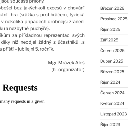
jsou součásti přílohy.
ešel bez jakýchkoli excesů v chování
Březen 2026
ktní hra (srážka s protihráčem, fyzická
Prosinec 2025
 v několika případech drobnější zranění
íku a nezbytné puchýře).
Říjen 2025
kům za příkladnou reprezentaci svých
Září 2025
 díky níž neodjel žádný z účastníků „s
říští – jubilejní 5. ročník.
Červen 2025
Duben 2025
Mgr. Mrázek Aleš
(hl. organizátor)
Březen 2025
Říjen 2024
Červen 2024
Květen 2024
Listopad 2023
Říjen 2023