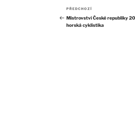
Navigace
Předchozí
PŘEDCHOZÍ
pro
příspěvek
Mistrovství České republiky 20
horská cyklistika
příspěvek