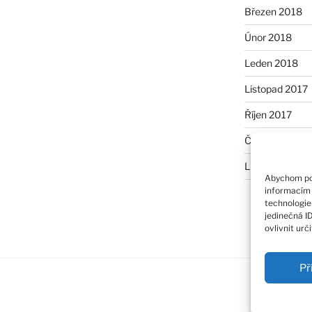
Březen 2018
Únor 2018
Leden 2018
Listopad 2017
Říjen 2017
Červen 2017
Listopad 2014
Abychom pos
informacím 
technologie
jedinečná I
ovlivnit urč
Př