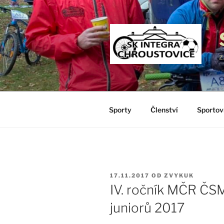
Přejít
k
obsahu
webu
z
Sporty
Členství
Sportov
PUBLIKOVÁNO
17.11.2017
OD
ZVYKUK
IV. ročník MČR ČS
juniorů 2017