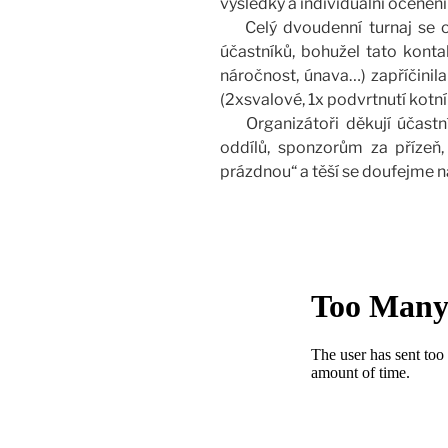
výsledky a individuální ocenění 
Celý dvoudenní turnaj se ob
účastníků, bohužel tato konta
náročnost, únava…) zapříčinila
(2xsvalové, 1x podvrtnutí kotn
Organizátoři děkují účastní
oddílů, sponzorům za přízeň,
prázdnou“ a těší se doufejme na p