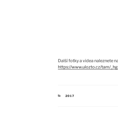
Další fotky a videa naleznete 
https://www.ulozto.cz/tam/_
RUBRIKY
2017