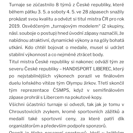
Turnaje se zúčastnilo 8 týmů z České republiky, které
během pátku 3. 5. a soboty 4. 5. ve 28 zápasech snažily
prokázat svou kvalitu a odvézt si titul mistra ČR pro rok
2019. Osvědčeným „turnajovým modelem“ (2 skupiny,
násl. souboje o postup) hned úvodní zápasy naznačili, že
nabídnou atraktivní, dynamické výkony a na góly bohatá
utkání. Kdo chtěl bojovat o medaile, musel si udržet
stabilní výkonnost a co nejméně ztrácet body.
Titul mistra České republiky si nakonec odváží tým ze
severu České republiky – HANDISPORT LIBEREC, který
po nejstabilnějších výkonech porazil ve finálovém
duelu loňského vítěze tým Olympu Jirkov. Třetí skončil
tým reprezentace ČSMPS, když v semifinálovém
zápase prohrál s Libercem na pokutové kopy.
Všichni účastníci turnaje si odvezli, tak jak je tomu v
Chroustovicích zvykem, kromě sportovních zážitků a
medailí také sportovní ceny, za které patří dík
organizátorům a především podpoře sponzorů.