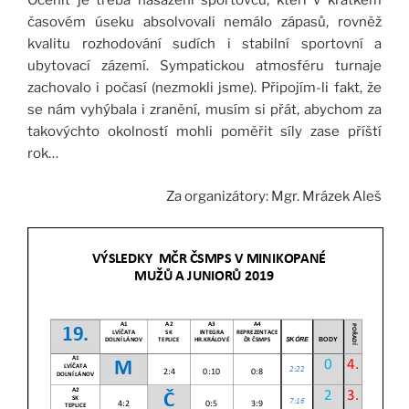
Ocenit je třeba nasazení sportovců, kteří v krátkém
časovém úseku absolvovali nemálo zápasů, rovněž
kvalitu rozhodování sudích i stabilní sportovní a
ubytovací zázemí. Sympatickou atmosféru turnaje
zachovalo i počasí (nezmokli jsme). Připojím-li fakt, že
se nám vyhýbala i zranění, musím si přát, abychom za
takovýchto okolností mohli poměřit síly zase příští
rok…
Za organizátory: Mgr. Mrázek Aleš