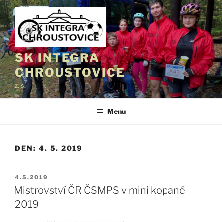
Přejít
k
obsahu
webu
SK INTEGRA
CHROUSTOVICE
z. s.
Menu
DEN:
4. 5. 2019
PUBLIKOVÁNO
4.5.2019
Mistrovství ČR ČSMPS v mini kopané
2019