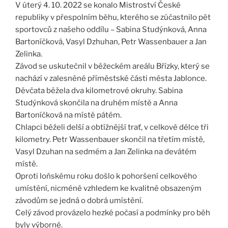
V úterý 4. 10. 2022 se konalo Mistroství České
republiky v přespolním běhu, kterého se zúčastnilo pět
sportovců z našeho oddílu – Sabina Studýnková, Anna
Bartoníčková, Vasyl Dzhuhan, Petr Wassenbauer a Jan
Zelinka.
Závod se uskutečnil v běžeckém areálu Břízky, který se
nachází v zalesněné příměstské části města Jablonce.
Děvčata běžela dva kilometrové okruhy. Sabina
Studýnková skončila na druhém místě a Anna
Bartoníčková na místě pátém.
Chlapci běželi delší a obtížnější trať, v celkové délce tři
kilometry. Petr Wassenbauer skončil na třetím místě,
Vasyl Dzuhan na sedmém a Jan Zelinka na devátém
místě.
Oproti loňskému roku došlo k pohoršení celkového
umístění, nicméně vzhledem ke kvalitně obsazeným
závodům se jedná o dobrá umístění.
Celý závod provázelo hezké počasí a podmínky pro běh
byly výborné.