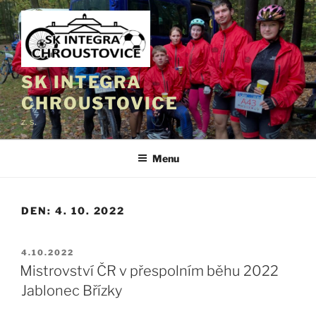
Přejít
k
obsahu
webu
SK INTEGRA
CHROUSTOVICE
z. s.
Menu
DEN:
4. 10. 2022
PUBLIKOVÁNO
4.10.2022
Mistrovství ČR v přespolním běhu 2022
Jablonec Břízky