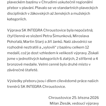
plaveckém bazénu v Chrudimi uskutečnil regionální
přebor v plavání. Plavalo se ve standartních plaveckých
disciplínách v žákovských až ženských a mužských
kategoriích.
Výprava SK INTEGRA Chroustovice byla nepočetná;
čtyřčlenná ve složení Petra Šimunková, Miroslava
Pohořalá, Martin Starý a Jiří Janků. Naši závodníci se
rozhodně neztratili a „vylovili“ z bazénu celkem 12
medailí, což je dost vzhledem k velikosti výpravy. Získali
jsme v jednotlivých kategoriích 6 zlatých, 2 stříbrné a 4
bronzové medaile. Velmi cenné bylo druhé místo v
závěrečné štafetě.
Výsledky přeboru jsou i dílem cílevědomé práce našich
trenérů SK INTEGRA Chroustovice.
Chroustovice 25. března 2026
Milan Zlesák, vedoucí výpravy