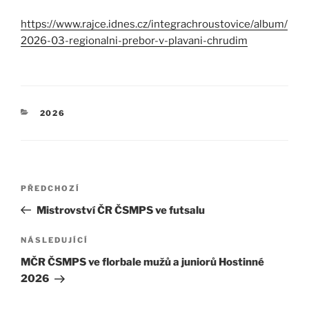
https://www.rajce.idnes.cz/integrachroustovice/album/
2026-03-regionalni-prebor-v-plavani-chrudim
RUBRIKY
2026
Navigace
Předchozí
PŘEDCHOZÍ
pro
příspěvek
Mistrovství ČR ČSMPS ve futsalu
příspěvek
Následující
NÁSLEDUJÍCÍ
příspěvek
MČR ČSMPS ve florbale mužů a juniorů Hostinné
2026