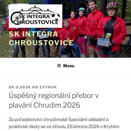
Přejít
k
obsahu
webu
SK INTEGRA
CHROUSTOVICE
z. s.
Menu
PUBLIKOVÁNO
29.3.2026
OD
ZVYKUK
Úspěšný regionální přebor v
plavání Chrudim 2026
Za pořadatelství chrudimské Speciální základní a
praktické školy se ve středu 25.března 2026 v Krytém