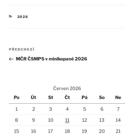
RUBRIKY
2026
Navigace
Předchozí
PŘEDCHOZÍ
pro
příspěvek
MČR ČSMPS v minikopané 2026
příspěvek
Červen 2026
Po
Út
St
Čt
Pá
So
Ne
1
2
3
4
5
6
7
8
9
10
11
12
13
14
15
16
17
18
19
20
21