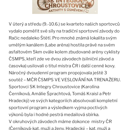
V úterý a středu (9.-10.6.) se kvarteto našich sportovců
vydalo poměřit své síly na tradiční sportovní závody do
Račic nedaleko Štětí. Pro mnohé známá lokalita svým
umělým kanálem (Labe aréna) hostila právě na svém
asfaltovém 5km ovále kolem zbudované arény cyklisty
ČSMPS, kteří zde ve dvou závodech (silniční závod a
časovka) usilovali o titul mistra ČR i další cenné kovy.
Náročný dvoudenní program propojovala ještě 3
soutěž – MČR ČSMPS VE VESLOVÁNÍ NA TRENAŽERU.
Sportovci SK Integry Chroustovice (Karolína
Černíková, Amálie Šprachtová, Tomáš Kraisl a Petr
Hradecký) ve svých kategoriích absolvovali kompletní
sportovní program a výsledkem vyjma poctivých
výkonů byla i hodně pestrá medailová sbírka.
V okruhových závodech máme dokonce mistry ČR
(Černíková-kat. muži a ženy, Hradecký – kat. muži a