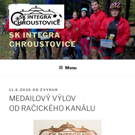
Přejít
k
obsahu
webu
SK INTEGRA
CHROUSTOVICE
z. s.
Menu
PUBLIKOVÁNO
11.6.2026
OD
ZVYKUK
MEDAILOVÝ VÝLOV
OD RAČICKÉHO KANÁLU