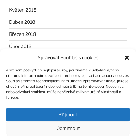
Květen 2018
Duben 2018
Březen 2018
Únor 2018
Spravovat Souhlas s cookies
Leden 2018
Abychom poskytli co nejlepší služby, používáme k ukládání a/nebo
Listopad 2017
přístupu k informacím o zařízení, technologie jako jsou soubory cookies.
Souhlas s těmito technologiemi nám umožní zpracovávat údaje, jako je
Říjen 2017
chování při procházení nebo jedinečná ID na tomto webu. Nesouhlas
nebo odvolání souhlasu může nepříznivě ovlivnit určité vlastnosti a
Červen 2017
funkce.
Listopad 2014
Příjmout
Odmítnout