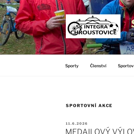
Přejít
k
obsahu
webu
z
Sporty
Členství
Sportov
SPORTOVNÍ AKCE
PUBLIKOVÁNO
11.6.2026
MEDAILOVÝ VÝLO