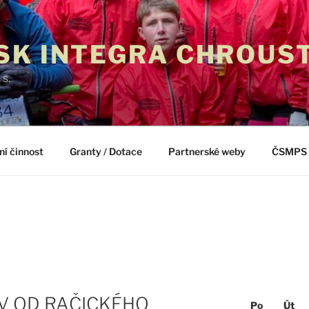
SK INTEGRA CHROUS
. s.
ní činnost
Granty / Dotace
Partnerské weby
ČSMPS
V OD RAČICKÉHO
Po
Út