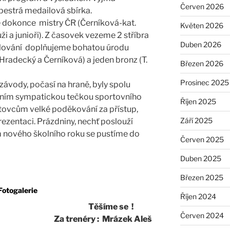
Červen 2026
 pestrá medailová sbírka.
dokonce mistry ČR (Černíková-kat.
Květen 2026
ži a junioři). Z časovek vezeme 2 stříbra
Duben 2026
slování doplňujeme bohatou úrodu
 Hradecký a Černíková) a jeden bronz (T.
Březen 2026
Prosinec 2025
ávody, počasí na hraně, byly spolu
ním sympatickou tečkou sportovního
Říjen 2025
tovcům velké poděkování za přístup,
Září 2025
rezentaci. Prázdniny, nechť poslouží
 nového školního roku se pustíme do
Červen 2025
Duben 2025
Březen 2025
Fotogalerie
Říjen 2024
Těšíme se !
Červen 2024
Za trenéry : Mrázek Aleš