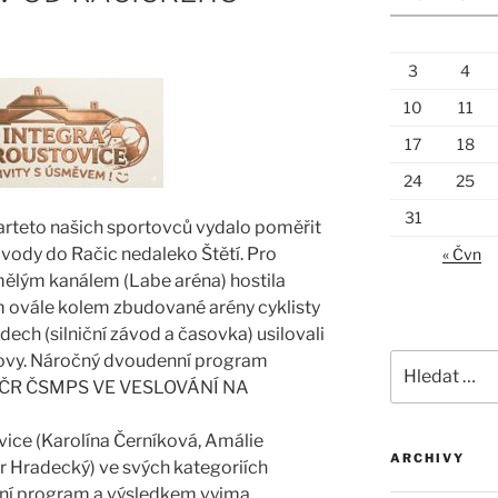
3
4
10
11
17
18
24
25
31
kvarteto našich sportovců vydalo poměřit
závody do Račic nedaleko Štětí. Pro
« Čvn
ělým kanálem (Labe aréna) hostila
 ovále kolem zbudované arény cyklisty
ech (silniční závod a časovka) usilovali
é kovy. Náročný dvoudenní program
Hledat:
– MČR ČSMPS VE VESLOVÁNÍ NA
vice (Karolína Černíková, Amálie
ARCHIVY
r Hradecký) ve svých kategoriích
vní program a výsledkem vyjma