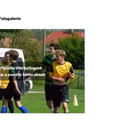
Fotogalerie
přijměte marketingové
e a povolte tento obsah