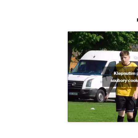
Klepnutím 
soubory cooki