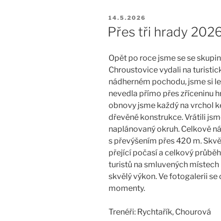
PUBLIKOVÁNO
14.5.2026
Přes tři hrady 202
Opět po roce jsme se se skupino
Chroustovice vydali na turistic
nádherném pochodu, jsme si let
nevedla přímo přes zříceninu 
obnovy jsme každý na vrchol ke
dřevěné konstrukce. Vrátili jsm
naplánovaný okruh. Celkově ná
s převýšením přes 420 m. Skvěl
přející počasí a celkový průbě
turistů na smluvených místech
skvělý výkon. Ve fotogalerii s
momenty.
Trenéři: Rychtařík, Chourová