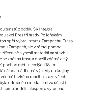
6
u turistů z oddílu SK Integra
kou akci Přes tři hrady. Po loňském
os opět vybrali start z Žampachu. Trasa
hradu Žampach, ale v rámci pomoci
 zřícenině, vynesli materiál na stavbu
e se zpět na trasu a obešli zdárně celý
š pochod měřil necelých 18 km,
á nálada, nádherné výhledy do krajiny,
h včetně brzkého ranního srazu všech
 byla odměněna medailemi za účast i
e chceme podělit alespoň o vyfocené