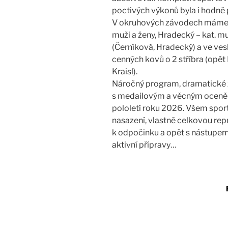
poctivých výkonů byla i hodně
V okruhových závodech máme 
muži a ženy, Hradecký – kat. mu
(Černíková, Hradecký) a ve ve
cenných kovů o 2 stříbra (opět
Kraisl).
Náročný program, dramatické z
s medailovým a věcným oceně
pololetí roku 2026. Všem spor
nasazení, vlastně celkovou rep
k odpočinku a opět s nástupem
aktivní přípravy…