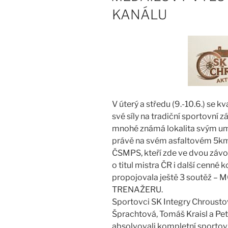
KANÁLU
V úterý a středu (9.-10.6.) se 
své síly na tradiční sportovní 
mnohé známá lokalita svým um
právě na svém asfaltovém 5km
ČSMPS, kteří zde ve dvou závod
o titul mistra ČR i další cenn
propojovala ještě 3 soutěž 
TRENAŽERU.
Sportovci SK Integry Chrousto
Šprachtová, Tomáš Kraisl a Pet
absolvovali kompletní sporto