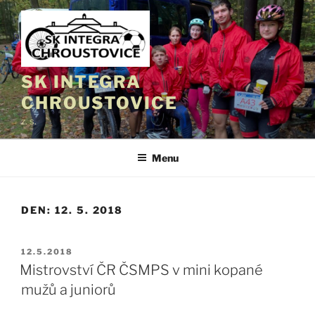
Přejít
k
obsahu
webu
SK INTEGRA
CHROUSTOVICE
z. s.
Menu
DEN:
12. 5. 2018
PUBLIKOVÁNO
12.5.2018
Mistrovství ČR ČSMPS v mini kopané
mužů a juniorů