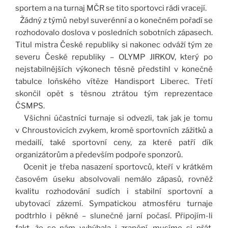
sportem a na turnaj MČR se tito sportovci rádi vracejí.
Žádný z týmů nebyl suverénní a o konečném pořadí se
rozhodovalo doslova v posledních sobotních zápasech.
Titul mistra České republiky si nakonec odváží tým ze
severu České republiky – OLYMP JIRKOV, který po
nejstabilnějších výkonech těsně předstihl v konečné
tabulce loňského vítěze Handisport Liberec. Třetí
skončil opět s těsnou ztrátou tým reprezentace
ČSMPS.
Všichni účastníci turnaje si odvezli, tak jak je tomu
v Chroustovicích zvykem, kromě sportovních zážitků a
medailí, také sportovní ceny, za které patří dík
organizátorům a především podpoře sponzorů.
Ocenit je třeba nasazení sportovců, kteří v krátkém
časovém úseku absolvovali nemálo zápasů, rovněž
kvalitu rozhodování sudích i stabilní sportovní a
ubytovací zázemí. Sympatickou atmosféru turnaje
podtrhlo i pěkné – slunečné jarní počasí. Připojím-li