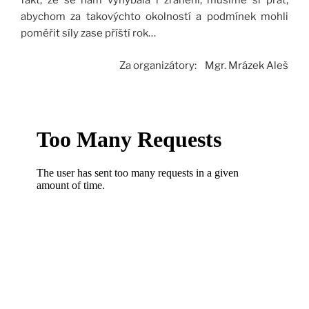
fakt, že se nám vyhýbala i zranění, musíme si přát,
abychom za takovýchto okolností a podmínek mohli
poměřit síly zase příští rok…
Za organizátory: Mgr. Mrázek Aleš