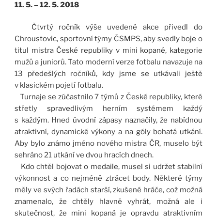
11. 5. – 12. 5. 2018
Čtvrtý ročník výše uvedené akce přivedl do
Chroustovic, sportovní týmy ČSMPS, aby svedly boje o
titul mistra České republiky v mini kopané, kategorie
mužů a juniorů. Tato moderní verze fotbalu navazuje na
13 předešlých ročníků, kdy jsme se utkávali ještě
v klasickém pojetí fotbalu.
Turnaje se zúčastnilo 7 týmů z České republiky, které
střetly spravedlivým herním systémem každý
s každým. Hned úvodní zápasy naznačily, že nabídnou
atraktivní, dynamické výkony a na góly bohatá utkání.
Aby bylo známo jméno nového mistra ČR, muselo být
sehráno 21 utkání ve dvou hracích dnech.
Kdo chtěl bojovat o medaile, musel si udržet stabilní
výkonnost a co nejméně ztrácet body. Některé týmy
měly ve svých řadách starší, zkušené hráče, což možná
znamenalo, že chtěly hlavně vyhrát, možná ale i
skutečnost, že mini kopaná je opravdu atraktivním