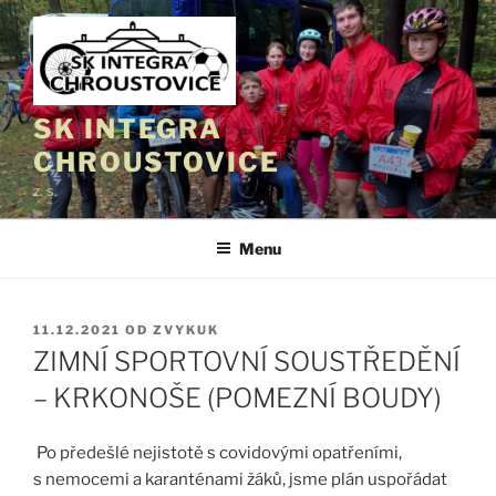
Přejít
k
obsahu
webu
SK INTEGRA
CHROUSTOVICE
z. s.
Menu
PUBLIKOVÁNO
11.12.2021
OD
ZVYKUK
ZIMNÍ SPORTOVNÍ SOUSTŘEDĚNÍ
– KRKONOŠE (POMEZNÍ BOUDY)
Po předešlé nejistotě s covidovými opatřeními,
s nemocemi a karanténami žáků, jsme plán uspořádat