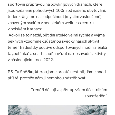
sportovní průpravou na bowlingových drahách, které
jsou vzdálené pohodových 100m od našeho ubytování.
Jedenkrát jsme dali odpočinout (myslím zaslouženě)
znaveným svalům v nedalekém wellness centru
v polském Karpaczi.
Ačkoli se to nezdá, pět dní uteklo velmi rychle a vyjma
pěkných vzpomínek zůstanou svědky našich aktivit
téměř tři desítky poctivě odsportovaných hodin, nějaká
ta „bebínka“ a snad i chuť navázat na dosavadní aktivity
v následujícím roce 2022.
P.S. Tu Sněžku, kterou jsme prostě nestihli, dáme hned
příště, protože nám ji nemohou odstěhovat…
Trenéři děkují za přístup všem účastníkům
soustředění.