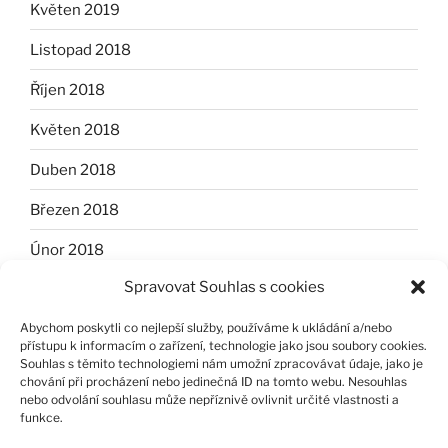
Květen 2019
Listopad 2018
Říjen 2018
Květen 2018
Duben 2018
Březen 2018
Únor 2018
Spravovat Souhlas s cookies
Leden 2018
Abychom poskytli co nejlepší služby, používáme k ukládání a/nebo
Listopad 2017
přístupu k informacím o zařízení, technologie jako jsou soubory cookies.
Souhlas s těmito technologiemi nám umožní zpracovávat údaje, jako je
Říjen 2017
chování při procházení nebo jedinečná ID na tomto webu. Nesouhlas
nebo odvolání souhlasu může nepříznivě ovlivnit určité vlastnosti a
Červen 2017
funkce.