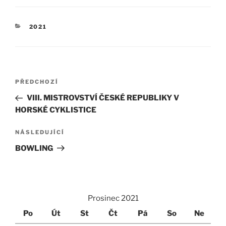
RUBRIKY
2021
Navigace
Předchozí
PŘEDCHOZÍ
pro
příspěvek
VIII. MISTROVSTVÍ ČESKÉ REPUBLIKY V
příspěvek
HORSKÉ CYKLISTICE
Následující
NÁSLEDUJÍCÍ
příspěvek
BOWLING
Prosinec 2021
Po
Út
St
Čt
Pá
So
Ne