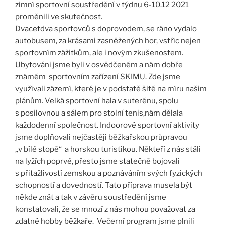
zimní sportovní soustředění v týdnu 6-10.12 2021
proměnili ve skutečnost.
Dvacetdva sportovců s doprovodem, se ráno vydalo
autobusem, za krásami zasněžených hor, vstříc nejen
sportovním zážitkům, ale i novým zkušenostem.
Ubytováni jsme byli v osvědčeném a nám dobře
známém sportovním zařízení SKIMU. Zde jsme
využívali zázemí, které je v podstatě šité na míru našim
plánům. Velká sportovní hala v suterénu, spolu
s posilovnou a sálem pro stolní tenis,nám dělala
každodenní společnost. Indoorové sportovní aktivity
jsme doplňovali nejčastěji běžkařskou průpravou
„v bílé stopě“ a horskou turistikou. Někteří z nás stáli
na lyžích poprvé, přesto jsme statečně bojovali
s přitažlivostí zemskou a poznáváním svých fyzických
schopností a dovedností. Tato příprava musela být
někde znát a tak v závěru soustředění jsme
konstatovali, že se mnozí z nás mohou považovat za
zdatné hobby běžkaře. Večerní program jsme plnili