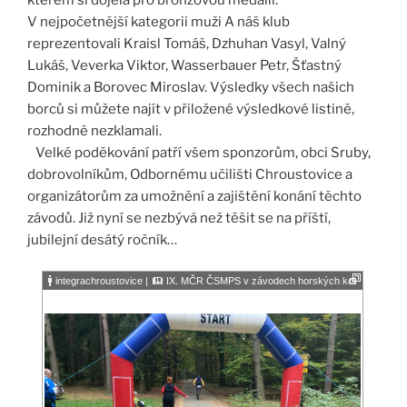
V nejpočetnější kategorii muži A náš klub
reprezentovali Kraisl Tomáš, Dzhuhan Vasyl, Valný
Lukáš, Veverka Viktor, Wasserbauer Petr, Šťastný
Dominik a Borovec Miroslav. Výsledky všech našich
borců si můžete najít v přiložené výsledkové listině,
rozhodně nezklamali.
Velké poděkování patří všem sponzorům, obci Sruby,
dobrovolníkům, Odbornému učilišti Chroustovice a
organizátorům za umožnění a zajištění konání těchto
závodů. Již nyní se nezbývá než těšit se na příští,
jubilejní desátý ročník…