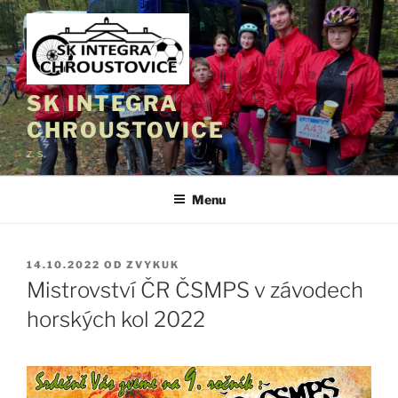
Přejít
k
obsahu
webu
SK INTEGRA
CHROUSTOVICE
z. s.
Menu
PUBLIKOVÁNO
14.10.2022
OD
ZVYKUK
Mistrovství ČR ČSMPS v závodech
horských kol 2022