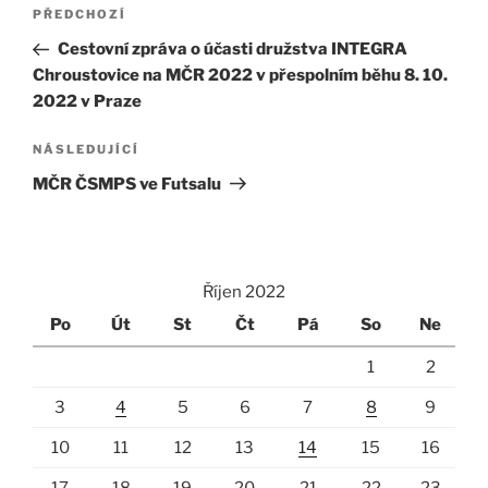
Navigace
Předchozí
PŘEDCHOZÍ
pro
příspěvek
Cestovní zpráva o účasti družstva INTEGRA
příspěvek
Chroustovice na MČR 2022 v přespolním běhu 8. 10.
2022 v Praze
Následující
NÁSLEDUJÍCÍ
příspěvek
MČR ČSMPS ve Futsalu
Říjen 2022
Po
Út
St
Čt
Pá
So
Ne
1
2
3
4
5
6
7
8
9
10
11
12
13
14
15
16
17
18
19
20
21
22
23