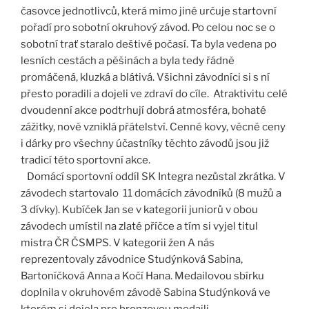
časovce jednotlivců, která mimo jiné určuje startovní
pořadí pro sobotní okruhový závod. Po celou noc se o
sobotní trať staralo deštivé počasí. Ta byla vedena po
lesních cestách a pěšinách a byla tedy řádně
promáčená, kluzká a blátivá. Všichni závodníci si s ní
přesto poradili a dojeli ve zdraví do cíle. Atraktivitu celé
dvoudenní akce podtrhují dobrá atmosféra, bohaté
zážitky, nově vzniklá přátelství. Cenné kovy, věcné ceny
i dárky pro všechny účastníky těchto závodů jsou již
tradicí této sportovní akce.
Domácí sportovní oddíl SK Integra nezůstal zkrátka. V
závodech startovalo 11 domácích závodníků (8 mužů a
3 dívky). Kubíček Jan se v kategorii juniorů v obou
závodech umístil na zlaté příčce a tím si vyjel titul
mistra ČR ČSMPS. V kategorii žen A nás
reprezentovaly závodnice Studýnková Sabina,
Bartoníčková Anna a Kočí Hana. Medailovou sbírku
doplnila v okruhovém závodě Sabina Studýnková ve
kterém si dojela pro bronzovou medaili.