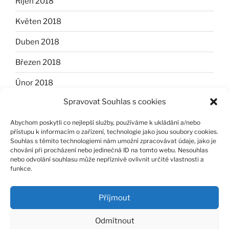
Říjen 2018
Květen 2018
Duben 2018
Březen 2018
Únor 2018
Spravovat Souhlas s cookies
Leden 2018
Abychom poskytli co nejlepší služby, používáme k ukládání a/nebo
Listopad 2017
přístupu k informacím o zařízení, technologie jako jsou soubory cookies.
Souhlas s těmito technologiemi nám umožní zpracovávat údaje, jako je
Říjen 2017
chování při procházení nebo jedinečná ID na tomto webu. Nesouhlas
nebo odvolání souhlasu může nepříznivě ovlivnit určité vlastnosti a
Červen 2017
funkce.
Listopad 2014
Příjmout
Odmítnout