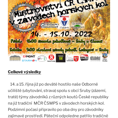
Celkové výsledky
14. a 15. října již po deváté hostilo naše Odborné
učiliště (ubytování, strava) spolu s obcí Sruby (zázemí,
tratě) týmy závodníků z různých koutů České republiky
na již tradiční MČR ČSMPS v závodech horských kol.
Podzimní počasí připravilo po oba dny pro závodníky
zajímavé prostředí. Páteční odpoledne patřilo tradičně