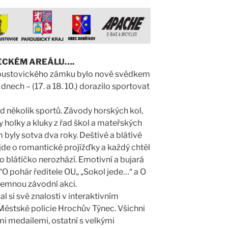
MECKÉM AREÁLU….
hroustovického zámku bylo nově svědkem
nech – (17. a 18. 10.) dorazilo sportovat
d několik sportů. Závody horských kol,
 holky a kluky z řad škol a mateřských
byly sotva dva roky. Deštivé a blátivé
jde o romantické projížďky a každý chtěl
o blátíčko nerozhází. Emotivní a bujará
O pohár ředitele OU„ „Sokol jede…“ a O
íjemnou závodní akci.
l si své znalosti v interaktivním
ěstské policie Hrochův Týnec. Všichni
ými medailemi, ostatní s velkými