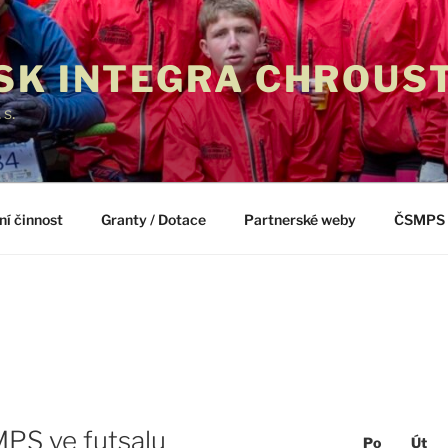
SK INTEGRA CHROUS
. s.
ní činnost
Granty / Dotace
Partnerské weby
ČSMPS
PS ve futsalu
Po
Út