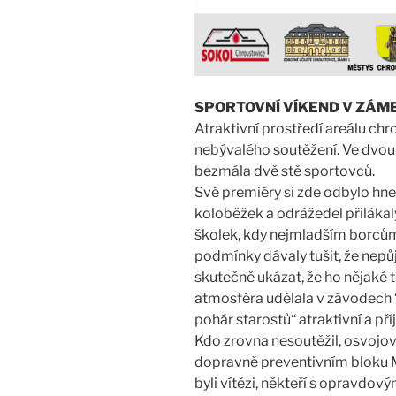
SPORTOVNÍ VÍKEND V ZÁ
Atraktivní prostředí areálu c
nebývalého soutěžení. Ve dvou d
bezmála dvě stě sportovců.
Své premiéry si zde odbylo hne
koloběžek a odrážedel přilákaly
školek, kdy nejmladším borcům 
podmínky dávaly tušit, že nepů
skutečně ukázat, že ho nějaké t
atmosféra udělala v závodech “
pohár starostů“ atraktivní a př
Kdo zrovna nesoutěžil, osvojova
dopravně preventivním bloku M
byli vítězi, někteří s opravdov