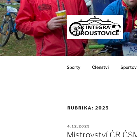
Přejít
k
obsahu
webu
z
Sporty
Členství
Sportov
RUBRIKA:
2025
PUBLIKOVÁNO
4.12.2025
Mistrovství ČR ČSM