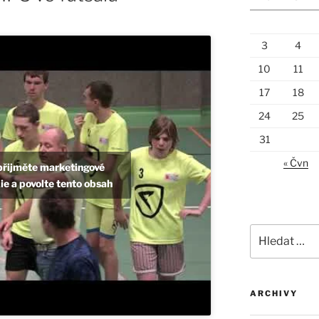
3
4
10
11
17
18
24
25
31
« Čvn
přijměte marketingové
e a povolte tento obsah
Hledat:
ARCHIVY