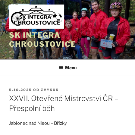
Přejít
k
obsahu
webu
SK INTEGRA
CHROUSTOVICE
z. s.
Menu
PUBLIKOVÁNO
5.10.2025
OD
ZVYKUK
XXVII. Otevřené Mistrovství ČR –
Přespolní běh
Jablonec nad Nisou – Břízky