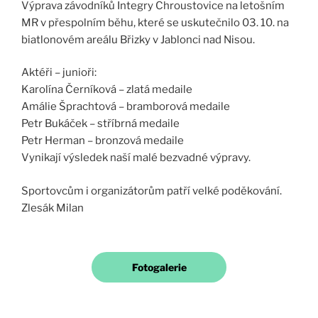
Výprava závodníků Integry Chroustovice na letošním
MR v přespolním běhu, které se uskutečnilo 03. 10. na
biatlonovém areálu Břizky v Jablonci nad Nisou.
Aktéři – junioři:
Karolína Černíková – zlatá medaile
Amálie Šprachtová – bramborová medaile
Petr Bukáček – stříbrná medaile
Petr Herman – bronzová medaile
Vynikají výsledek naší malé bezvadné výpravy.
Sportovcům i organizátorům patří velké poděkování.
Zlesák Milan
Fotogalerie