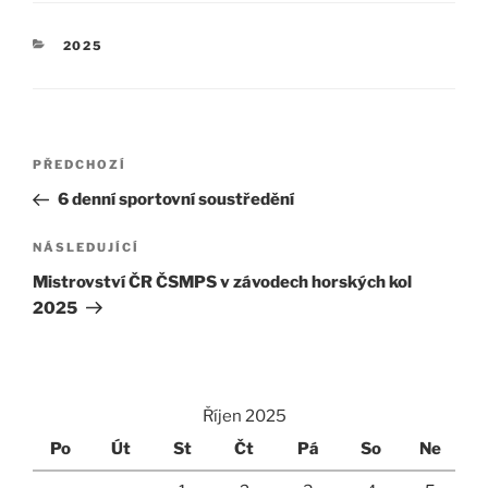
RUBRIKY
2025
Navigace
Předchozí
PŘEDCHOZÍ
pro
příspěvek
6 denní sportovní soustředění
příspěvek
Následující
NÁSLEDUJÍCÍ
příspěvek
Mistrovství ČR ČSMPS v závodech horských kol
2025
Říjen 2025
Po
Út
St
Čt
Pá
So
Ne