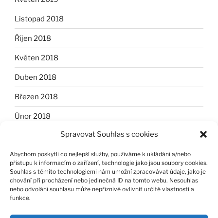
Listopad 2018
Říjen 2018
Květen 2018
Duben 2018
Březen 2018
Únor 2018
Spravovat Souhlas s cookies
Leden 2018
Abychom poskytli co nejlepší služby, používáme k ukládání a/nebo
Listopad 2017
přístupu k informacím o zařízení, technologie jako jsou soubory cookies.
Souhlas s těmito technologiemi nám umožní zpracovávat údaje, jako je
Říjen 2017
chování při procházení nebo jedinečná ID na tomto webu. Nesouhlas
nebo odvolání souhlasu může nepříznivě ovlivnit určité vlastnosti a
Červen 2017
funkce.
Listopad 2014