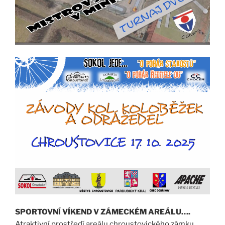
SPORTOVNÍ VÍKEND V ZÁMECKÉM AREÁLU….
Atraktivní prostředí areálu chroustovického zámku