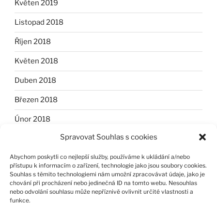
Květen 2019
Listopad 2018
Říjen 2018
Květen 2018
Duben 2018
Březen 2018
Únor 2018
Spravovat Souhlas s cookies
Leden 2018
Abychom poskytli co nejlepší služby, používáme k ukládání a/nebo
Listopad 2017
přístupu k informacím o zařízení, technologie jako jsou soubory cookies.
Souhlas s těmito technologiemi nám umožní zpracovávat údaje, jako je
Říjen 2017
chování při procházení nebo jedinečná ID na tomto webu. Nesouhlas
nebo odvolání souhlasu může nepříznivě ovlivnit určité vlastnosti a
Červen 2017
funkce.
Listopad 2014