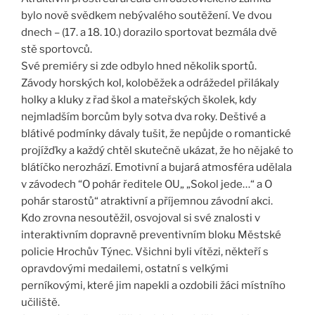
bylo nově svědkem nebývalého soutěžení. Ve dvou
dnech – (17. a 18. 10.) dorazilo sportovat bezmála dvě
stě sportovců.
Své premiéry si zde odbylo hned několik sportů.
Závody horských kol, koloběžek a odrážedel přilákaly
holky a kluky z řad škol a mateřských školek, kdy
nejmladším borcům byly sotva dva roky. Deštivé a
blátivé podmínky dávaly tušit, že nepůjde o romantické
projížďky a každý chtěl skutečně ukázat, že ho nějaké to
blátíčko nerozhází. Emotivní a bujará atmosféra udělala
v závodech “O pohár ředitele OU„ „Sokol jede…“ a O
pohár starostů“ atraktivní a příjemnou závodní akci.
Kdo zrovna nesoutěžil, osvojoval si své znalosti v
interaktivním dopravně preventivním bloku Městské
policie Hrochův Týnec. Všichni byli vítězi, někteří s
opravdovými medailemi, ostatní s velkými
perníkovými, které jim napekli a ozdobili žáci místního
učiliště.