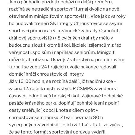
Jen o pár hodin později dochází na další premiéru,
rozbíhá se netradiční sportovní turnaj dvojic na nově
otevřeném minigolfovém sportovišti . Více jak dva roky
ho budovali trenéři SK Integry Chroustovice se svými
sportovci přímo v areálu zámecké zahrady. Osmnácti
dráhové sportoviště (+ 8 cvičných drah) by mělo v
budoucnu sloužit kromě škol, školek i zájemcům z řad
veřejnosti, spolkům i například seniorům. Minigolf
může hrát totiž snad každý. Z vítězství na premiérovém
turnaji se zde z 24 hrajících dvojic nakonec radovali
domácí hráči chroustovické Integry.
Již v 16. 00 hodin, se rozbíhá další, již tradiční akce –
začíná 12. ročník mistrovství ČR ČSMPS závodem v
časovce jednotlivců horských kol . Zajímavé technické
pasáže krásného parku doplňují bahnité lesní a polní
cesty směřující k obci Lhota s cílem opět v
chroustovickém zámku. Z tváří bezmála 80 ti
vyčerpaných závodníků i jejich zážitků z trati lze vyčíst,
že se tento formát sportování opravdu vydařil.