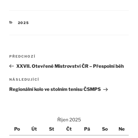
RUBRIKY
2025
Navigace
Předchozí
PŘEDCHOZÍ
pro
příspěvek
XXVII. Otevřené Mistrovství ČR – Přespolní běh
příspěvek
Následující
NÁSLEDUJÍCÍ
příspěvek
Regionální kolo ve stolním tenisu ČSMPS
Říjen 2025
Po
Út
St
Čt
Pá
So
Ne