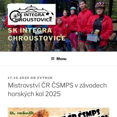
Přejít
k
obsahu
webu
SK INTEGRA
CHROUSTOVICE
z. s.
Menu
PUBLIKOVÁNO
17.10.2025
OD
ZVYKUK
Mistrovství ČR ČSMPS v závodech
horských kol 2025