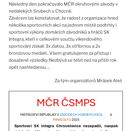
Následný den pokračovalo MČR okruhovými závody v
nedalekých Srubech u Chocně.
Závěrem lze konstatovat, že radost z organizace hned
několika sportovních akcí na jednom místě podtrhly i
sportovní výkony domácích závodníků a hráčů SK
Integra, kteří v celkovém součtu víkendového
sportování získali 3x zlatou, 3x stříbrnou a 2x
bronzovou medaili.. Všem gratulujeme za přístup i
dosažené výsledky. Nezbývá se těšit než na příští rok
opět nashledanou….
Za tým organizátorů Mrázek Aleš